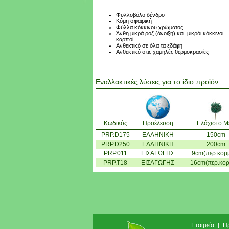
Φυλλοβόλο δένδρο
Κόμη σφαιρική
Φύλλα κόκκινου χρώματος
Άνθη μικρά ροζ (άνοιξη) και μικρόι κόκκινοι
καρποί
Ανθεκτικό σε όλα τα εδάφη
Ανθεκτικό στις χαμηλές θερμοκρασίες
Εναλλακτικές λύσεις για το ίδιο προϊόν
Κωδικός
Προέλευση
Ελάχιστο Μ
PRP.D175
ΕΛΛΗΝΙΚΗ
150cm
PRP.D250
ΕΛΛΗΝΙΚΗ
200cm
PRP.011
ΕΙΣΑΓΩΓΗΣ
9cm(περ.κορ
PRP.T18
ΕΙΣΑΓΩΓΗΣ
16cm(περ.κορ
Εταιρεία
Π
|