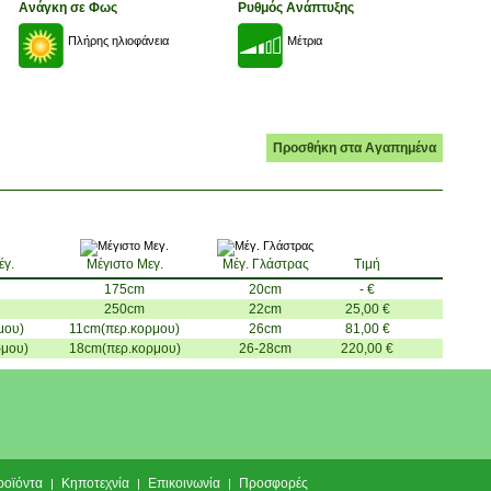
Ανάγκη σε Φως
Ρυθμός Ανάπτυξης
Πλήρης ηλιοφάνεια
Μέτρια
Προσθήκη στα Αγαπημένα
έγ.
Μέγιστο Μεγ.
Μέγ. Γλάστρας
Τιμή
175cm
20cm
- €
250cm
22cm
25,00 €
μου)
11cm(περ.κορμου)
26cm
81,00 €
μου)
18cm(περ.κορμου)
26-28cm
220,00 €
ροϊόντα
Κηποτεχνία
Επικοινωνία
Προσφορές
|
|
|