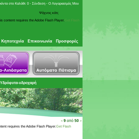
ιόντα στο Καλάθι:
0
-
Σύνδεση
-
Ο Λογαριασμός Μου
is content requires the Adobe Flash Player.
Get Flash
Κηποτεχνία
Επικοινωνία
Προσφορές
Υδρόφυτα-υδροχαρή
9
από
50
<
>
ntent requires the Adobe Flash Player.
Get Flash