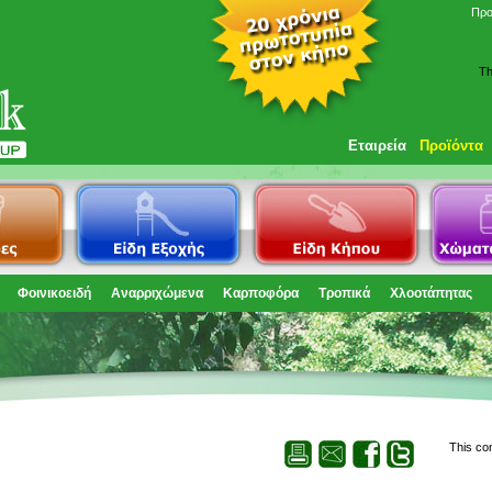
Προ
Th
Εταιρεία
Προϊόντα
Φοινικοειδή
Αναρριχώμενα
Καρποφόρα
Τροπικά
Χλοοτάπητας
This co