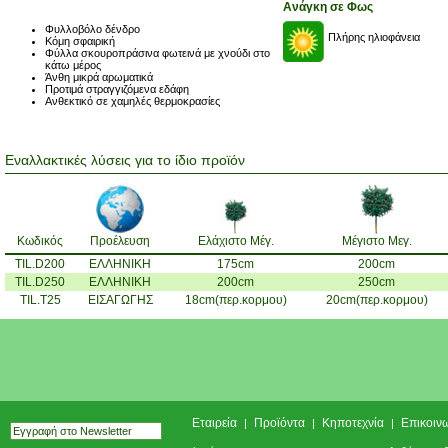
Ανάγκη σε Φως
Φυλλοβόλο δένδρο
Πλήρης ηλιοφάνεια
Κόμη σφαιρική
Φύλλα σκουροπράσινα φωτεινά με χνούδι στο
κάτω μέρος
Άνθη μικρά αρωματικά
Προτιμά στραγγιζόμενα εδάφη
Ανθεκτικό σε χαμηλές θερμοκρασίες
Εναλλακτικές λύσεις για το ίδιο προϊόν
Κωδικός
Προέλευση
Ελάχιστο Μέγ.
Μέγιστο Μεγ.
TIL.D200
ΕΛΛΗΝΙΚΗ
175cm
200cm
TIL.D250
ΕΛΛΗΝΙΚΗ
200cm
250cm
TIL.T25
ΕΙΣΑΓΩΓΗΣ
18cm(περ.κορμου)
20cm(περ.κορμου)
Εταιρεία
Προϊόντα
Κηποτεχνία
Επικοιν
|
|
|