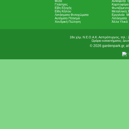
Φυτά
Ανθόφυτα
Γλάστρες
Καρποφόρα
Είδη Εξοχής
Φωτιζόμενε
Είδη Κήπου
Μεταλλικές 
Λιπάσματα Φυτοχώματα
Εργαλεία
Μ
Αυτόματο Πότισμα
Λιπάσματα
Χονδρική Πώληση
Άλλα Υλικά
18ο χλμ. Ν.Ε.Ο.Α.Κ. Ασπρόπυργος, τηλ.: 
Ωράριο καταστήματος: Δευ
© 2026 gardenpark.gr, all