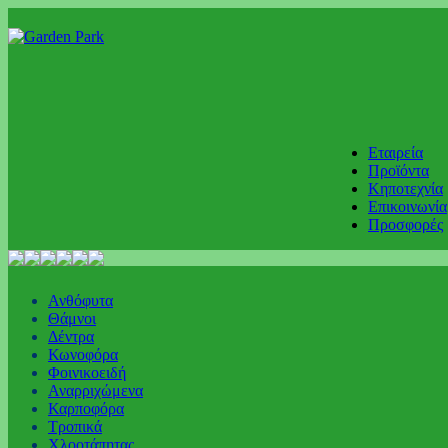
Εταιρεία
Προϊόντα
Κηποτεχνία
Επικοινωνία
Προσφορές
Ανθόφυτα
Θάμνοι
Δέντρα
Κωνοφόρα
Φοινικοειδή
Αναρριχώμενα
Καρποφόρα
Τροπικά
Χλοοτάπητας