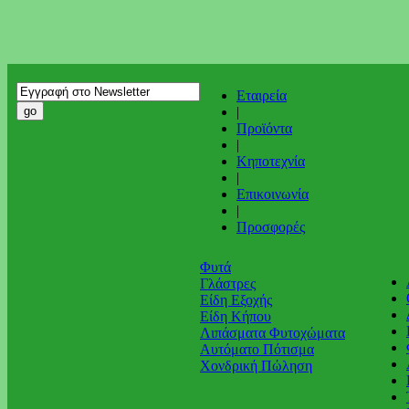
Εταιρεία
|
Προϊόντα
|
Κηποτεχνία
|
Επικοινωνία
|
Προσφορές
Φυτά
Γλάστρες
Είδη Εξοχής
Είδη Κήπου
Λιπάσματα Φυτοχώματα
Αυτόματο Πότισμα
Χονδρική Πώληση