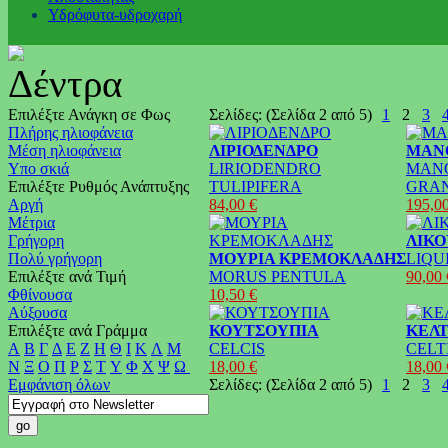
Υδρόφυτα-υδροχαρή
Επιλέξτε Ανάγκη σε Φως
Σελίδες: (Σελίδα 2 από 5)
1
2
3
Πλήρης ηλιοφάνεια
Μέση ηλιοφάνεια
ΛΙΡΙΟΔΕΝΔΡΟ
ΜΑΝΟ
Υπο σκιά
LIRIODENDRO
MAN
Επιλέξτε Ρυθμός Ανάπτυξης
TULIPIFERA
GRA
Αργή
84,00 €
195,00
Μέτρια
Γρήγορη
ΛΙΚ
Πολύ γρήγορη
ΜΟΥΡΙΑ ΚΡΕΜΟΚΛΑΔΗΣ
LIQ
Επιλέξτε ανά Τιμή
MORUS PENTULA
90,00 
Φθίνουσα
10,50 €
Αύξουσα
Επιλέξτε ανά Γράμμα
ΚΟΥΤΣΟΥΠΙΑ
ΚΕΛΤ
Α
Β
Γ
Δ
Ε
Ζ
Η
Θ
Ι
Κ
Λ
Μ
CELCIS
CELT
Ν
Ξ
Ο
Π
Ρ
Σ
Τ
Υ
Φ
Χ
Ψ
Ω
18,00 €
18,00 
Εμφάνιση όλων
Σελίδες: (Σελίδα 2 από 5)
1
2
3