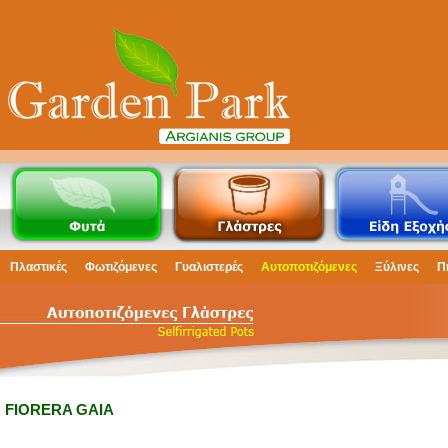
Πλαστικές
Φωτιζόμενες
Γυαλιστερές
Αυτοποτιζόμενες
Ξύλινες
Π
FIORERA GAIA