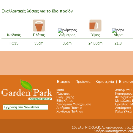
Εναλλακτικές λύσεις για το ίδιο προϊόν
Κωδικός
Πλάτος
Διάμετρος
Ύψος
Λίτρα
FG35
35cm
35cm
24.80cm
21.8
Εταιρεία
Προϊόντα
Κηποτεχνία
Επικοιν
|
|
|
Φυτά
Ανθόφυτα
Γλάστρες
Καρποφόρα
Είδη Εξοχής
Φωτιζόμενε
Είδη Κήπου
Μεταλλικές 
Λιπάσματα Φυτοχώματα
Εργαλεία
Μ
Αυτόματο Πότισμα
Λιπάσματα
Χονδρική Πώληση
Άλλα Υλικά
18ο χλμ. Ν.Ε.Ο.Α.Κ. Ασπρόπυργος, τηλ.: 
Ωράριο καταστήματος: Δευ